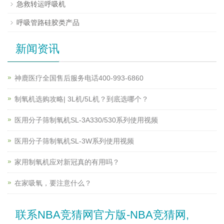
急救转运呼吸机
呼吸管路硅胶类产品
新闻资讯
神鹿医疗全国售后服务电话400-993-6860
制氧机选购攻略| 3L机/5L机？到底选哪个？
医用分子筛制氧机SL-3A330/530系列使用视频
医用分子筛制氧机SL-3W系列使用视频
家用制氧机应对新冠真的有用吗？
在家吸氧，要注意什么？
联系NBA竞猜网官方版-NBA竞猜网,