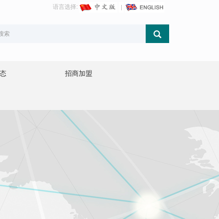
语言选择:
态
招商加盟