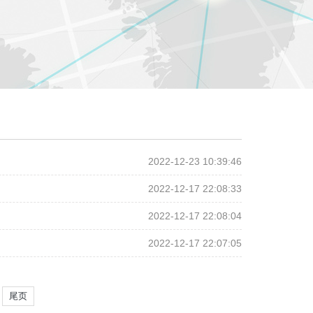
2022-12-23 10:39:46
2022-12-17 22:08:33
2022-12-17 22:08:04
2022-12-17 22:07:05
尾页