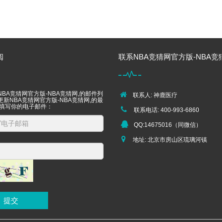
阅
联系NBA竞猜网官方版-NBA竞
BA竞猜网官方版-NBA竞猜网,的邮件列
联系人: 神鹿医疗
新NBA竞猜网官方版-NBA竞猜网,的最
 填写你的电子邮件：
联系电话: 400-993-6860
QQ:14675016（同微信）
地址: 北京市房山区琉璃河镇
提交