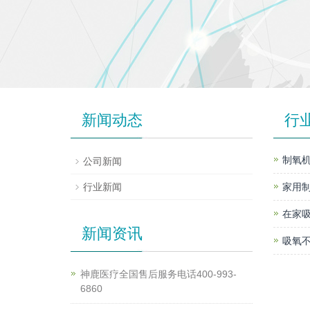
新闻动态
行
制氧机
公司新闻
行业新闻
家用
在家
新闻资讯
吸氧不
神鹿医疗全国售后服务电话400-993-
6860