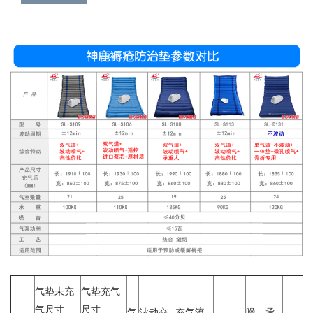
气垫未充
气垫充气
气尺寸
尺寸
气
波动交
充气流
噪
承