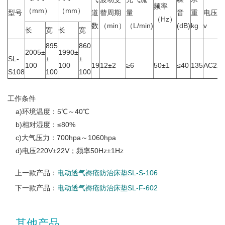
频率
（mm）
（mm）
型号
道
替周期
量
音
重
电压
（Hz）
数
（min）
（L/min)
(dB)
kg
v
长
宽
长
宽
895
860
2005±
1990±
SL-
±
±
100
100
19
12±2
≥6
50±1
≤40
135
AC220
S108
100
100
工作条件
a)环境温度：5℃～40℃
b)相对湿度：≤80%
c)大气压力：700hpa～1060hpa
d)电压220V±22V；频率50Hz±1Hz
上一款产品：
电动透气褥疮防治床垫SL-S-106
下一款产品：
电动透气褥疮防治床垫SL-F-602
其他产品