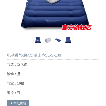
电动透气褥疮防治床垫SL-S-108
气道：双气道
波动：是
气室：19根
遥控：否
产品咨询